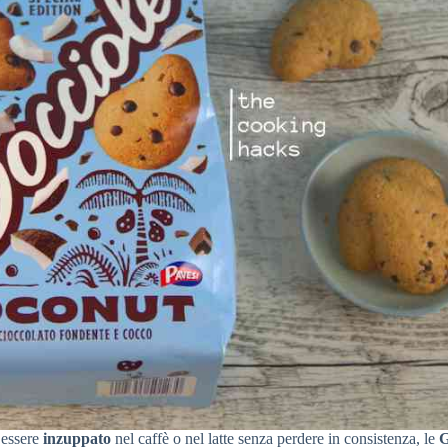
 essere
inzuppato
nel caffè o nel latte senza perdere in consistenza, le
G