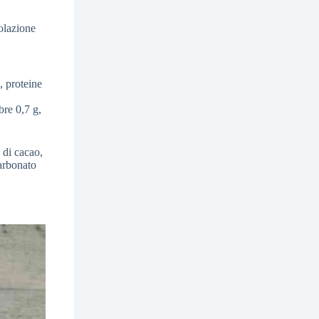
colazione
, proteine
bre 0,7 g,
 di cacao,
carbonato