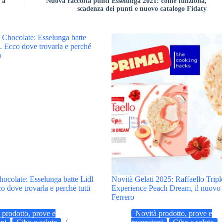
 a
Nuova raccolta punti Esselunga 2021: come funziona,
scadenza dei punti e nuovo catalogo Fidaty
ocolate: Esselunga batte Lidl
Novità Gelati 2025: Raffaello Tripl
o dove trovarla e perché tutti
Experience Peach Dream, il nuovo 
Ferrero
 prodotto, prove e
Novità prodotto, prove e