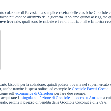
rto colazione di
Pavesi
: alla semplice
ricetta
delle classiche Gocciole c
n tocco più esotico all’inizio della giornata. Abbiamo quindi assaggiato q
ove trovarle
, quali sono le
calorie
e i valori nutrizionali e la nostra
rec
parto biscotti per la colazione, quindi potrete trovarle nel supermercato 
, anche tramite la spesa online: ad esempio le
Gocciole Pavesi Coconu
come sull’
ecommerce di Carrefour
per fare due esempi.
e acquistare la
singola confezione di Gocciole al cocco su Amazon
a cui
orato, perché il
prezzo
di vendita delle Gocciole Coconut è di 2,69 €.