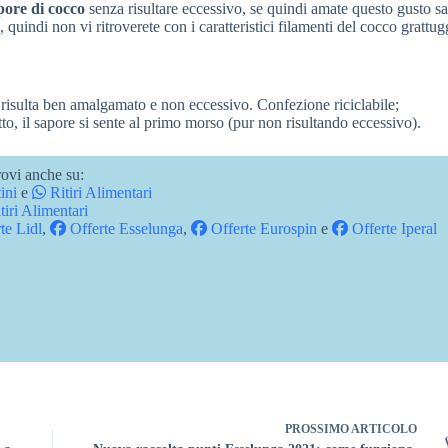
pore di cocco
senza risultare eccessivo, se quindi amate questo gusto sa
, quindi non vi ritroverete con i caratteristici filamenti del cocco grattug
 risulta ben amalgamato e non eccessivo. Confezione riciclabile;
tto, il sapore si sente al primo morso (pur non risultando eccessivo).
ovi anche su:
ini
e
Ritiri Alimentari
tiri Alimentari
te Lidl
,
Offerte Esselunga
,
Offerte Eurospin
e
Offerte Iperal
PROSSIMO
ARTICOLO