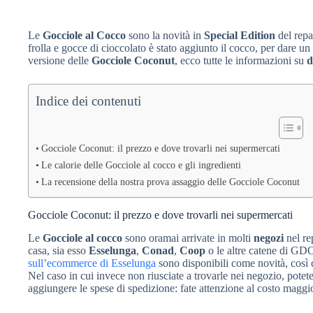
Le
Gocciole al Cocco
sono la novità in
Special Edition
del repa
frolla e gocce di cioccolato è stato aggiunto il cocco, per dare u
versione delle
Gocciole Coconut
, ecco tutte le informazioni su
d
Indice dei contenuti
Gocciole Coconut: il prezzo e dove trovarli nei supermercati
Le calorie delle Gocciole al cocco e gli ingredienti
La recensione della nostra prova assaggio delle Gocciole Coconut
Gocciole Coconut: il prezzo e dove trovarli nei supermercati
Le
Gocciole al cocco
sono oramai arrivate in molti
negozi
nel re
casa, sia esso
Esselunga
,
Conad
,
Coop
o le altre catene di GDO
sull’ecommerce di Esselunga
sono disponibili come novità, così 
Nel caso in cui invece non riusciate a trovarle nei negozio, potet
aggiungere le spese di spedizione: fate attenzione al costo maggi