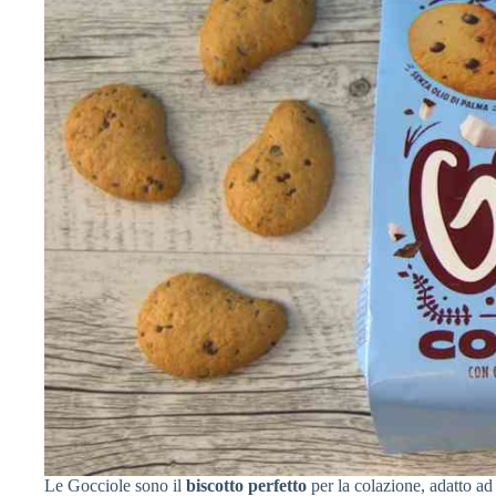
Le Gocciole sono il
biscotto perfetto
per la colazione, adatto ad