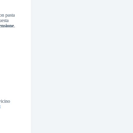
on pasta
uesta
ensione
.
vicino
t