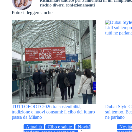
Richiamate salsicce per Salmonella in un campione,
rischio diversi confezionamenti
Potresti leggere anche
TUTTOFOOD 2026 tra sostenibilità,
Dubai Style Ch
tradizione e nuovi consumi: il cibo del futuro
sul tempo. Ecc
passa da Milano
ne parlano
Attualità
Cibo e salute
Novità
Novità