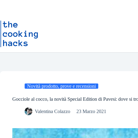
Salta
S
al
a
contenuto
l
t
a
a
l
c
o
n
t
e
n
u
t
o
Novità prodotto, prove e recensioni
Gocciole al cocco, la novità Special Edition di Pavesi: dove si t
Valentina Colazzo
23 Marzo 2021