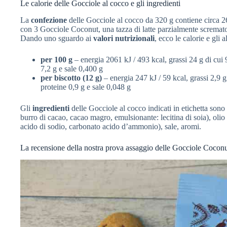
Le calorie delle Gocciole al cocco e gli ingredienti
La
confezione
delle Gocciole al cocco da 320 g contiene circa 26
con 3 Gocciole Coconut, una tazza di latte parzialmente scremato
Dando uno sguardo ai
valori nutrizionali
, ecco le calorie e gli a
per 100 g
– energia 2061 kJ / 493 kcal, grassi 24 g di cui 9,
7,2 g e sale 0,400 g
per biscotto (12 g)
– energia 247 kJ / 59 kcal, grassi 2,9 g 
proteine 0,9 g e sale 0,048 g
Gli
ingredienti
delle Gocciole al cocco indicati in etichetta son
burro di cacao, cacao magro, emulsionante: lecitina di soia), olio 
acido di sodio, carbonato acido d’ammonio), sale, aromi.
La recensione della nostra prova assaggio delle Gocciole Cocon