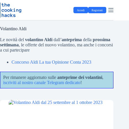
Salta
S
al
a
Accedi
Registrati
contenuto
l
t
a
a
Volantino Aldi
l
c
Le novità del
volantino Aldi
dall’
anteprima
della
prossima
o
settimana
, le offerte del nuovo volantino, ma anche i concorsi
n
a cui partecipare
t
e
Concorso Aldi La tua Opinione Conta 2023
n
u
t
Per rimanere aggiornato sulle
anteprime dei volantini
,
o
iscriviti al nostro canale Telegram dedicato
!