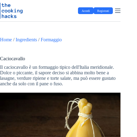
Salta
S
al
a
Accedi
Registrati
contenuto
l
t
a
a
l
Home
/
Ingredients
/
Formaggio
c
o
n
t
Caciocavallo
e
Il caciocavallo è un formaggio tipico dell'Italia meridionale.
n
Dolce o piccante, il sapore deciso si abbina molto bene a
u
lasagne, verdure ripiene e torte salate, ma può essere gustato
t
anche da solo con il pane o fuso.
o