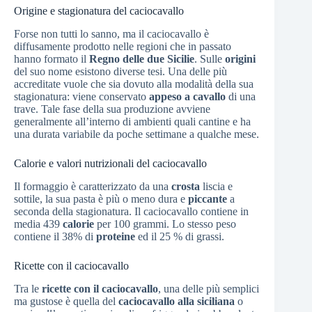
Origine e stagionatura del caciocavallo
Forse non tutti lo sanno, ma il caciocavallo è
diffusamente prodotto nelle regioni che in passato
hanno formato il
Regno delle due Sicilie
. Sulle
origini
del suo nome esistono diverse tesi. Una delle più
accreditate vuole che sia dovuto alla modalità della sua
stagionatura: viene conservato
appeso a cavallo
di una
trave. Tale fase della sua produzione avviene
generalmente all’interno di ambienti quali cantine e ha
una durata variabile da poche settimane a qualche mese.
Calorie e valori nutrizionali del caciocavallo
Il formaggio è caratterizzato da una
crosta
liscia e
sottile, la sua pasta è più o meno dura e
piccante
a
seconda della stagionatura. Il caciocavallo contiene in
media 439
calorie
per 100 grammi. Lo stesso peso
contiene il 38% di
proteine
ed il 25 % di grassi.
Ricette con il caciocavallo
Tra le
ricette con il caciocavallo
, una delle più semplici
ma gustose è quella del
caciocavallo alla siciliana
o