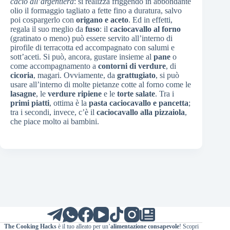
cacio all’argentiera
: si realizza friggendo in abbondante
olio il formaggio tagliato a fette fino a duratura, salvo
poi cospargerlo con
origano e aceto
. Ed in effetti,
regala il suo meglio da
fuso
: il
caciocavallo al forno
(gratinato o meno) può essere servito all’interno di
pirofile di terracotta ed accompagnato con salumi e
sott’aceti. Si può, ancora, gustare insieme al
pane
o
come accompagnamento a
contorni di verdure
, di
cicoria
, magari. Ovviamente, da
grattugiato
, si può
usare all’interno di molte pietanze cotte al forno come le
lasagne
, le
verdure ripiene
e le
torte salate
. Tra i
primi piatti
, ottima è la
pasta caciocavallo e pancetta
;
tra i secondi, invece, c’è il
caciocavallo alla pizzaiola
,
che piace molto ai bambini.
The Cooking Hacks
è il tuo alleato per un’
alimentazione consapevole
! Scopri