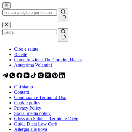
Salta
Salta
al
al
contenuto
contenuto
Nessun
risultato
Cibo e salute
Ricette
Come funziona The Cooking Hacks
Anteprima Volantini
Chi siamo
Contatti
Condizioni e Termini d’Uso
Cookie policy
Privacy Policy
Social media policy
Glossario Salute – Termini e Diete
Guida Dieta Low Carb
Allergia alle uova