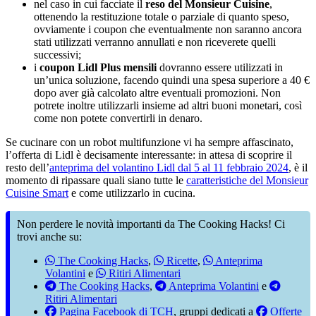
nel caso in cui facciate il
reso del Monsieur Cuisine
,
ottenendo la restituzione totale o parziale di quanto speso,
ovviamente i coupon che eventualmente non saranno ancora
stati utilizzati verranno annullati e non riceverete quelli
successivi;
i
coupon Lidl Plus mensili
dovranno essere utilizzati in
un’unica soluzione, facendo quindi una spesa superiore a 40 €
dopo aver già calcolato altre eventuali promozioni. Non
potrete inoltre utilizzarli insieme ad altri buoni monetari, così
come non potete convertirli in denaro.
Se cucinare con un robot multifunzione vi ha sempre affascinato,
l’offerta di Lidl è decisamente interessante: in attesa di scoprire il
resto dell’
anteprima del volantino Lidl dal 5 al 11 febbraio 2024
, è il
momento di ripassare quali siano tutte le
caratteristiche del Monsieur
Cuisine Smart
e come utilizzarlo in cucina.
Non perdere le novità importanti da The Cooking Hacks! Ci
trovi anche su:
The Cooking Hacks
,
Ricette
,
Anteprima
Volantini
e
Ritiri Alimentari
The Cooking Hacks
,
Anteprima Volantini
e
Ritiri Alimentari
Pagina Facebook di TCH
, gruppi dedicati a
Offerte