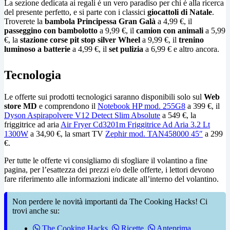
La sezione dedicata ai regali è un vero paradiso per chi è alla ricerca
del presente perfetto, e si parte con i classici
giocattoli di Natale
.
Troverete la
bambola Principessa Gran Galà
a 4,99 €, il
passeggino con bambolotto
a 9,99 €, il
camion con animali
a 5,99
€, la
stazione corse pit stop silver Wheel
a 9,99 €, il
trenino
luminoso a batterie
a 4,99 €, il
set pulizia
a 6,99 € e altro ancora.
Tecnologia
Le offerte sui prodotti tecnologici saranno disponibili solo sul
Web
store MD
e comprendono il
Notebook HP mod. 255G8
a 399 €, il
Dyson Aspirapolvere V12 Detect Slim Absolute
a 549 €, la
friggitrice ad aria
Air Fryer Cd3201m Friggitrice Ad Aria 3.2 Lt
1300W
a 34,90 €, la smart TV
Zephir mod. TAN458000 45″
a 299
€.
Per tutte le offerte vi consigliamo di sfogliare il volantino a fine
pagina, per l’esattezza dei prezzi e/o delle offerte, i lettori devono
fare riferimento alle informazioni indicate all’interno del volantino.
Non perdere le novità importanti da The Cooking Hacks! Ci
trovi anche su:
The Cooking Hacks
,
Ricette
,
Anteprima