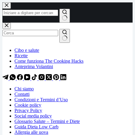
Salta
Salta
al
al
contenuto
contenuto
Nessun
risultato
Cibo e salute
Ricette
Come funziona The Cooking Hacks
Anteprima Volantini
Chi siamo
Contatti
Condizioni e Termini d’Uso
Cookie policy
Privacy Policy
Social media policy
Glossario Salute – Termini e Diete
Guida Dieta Low Carb
Allergia alle uova