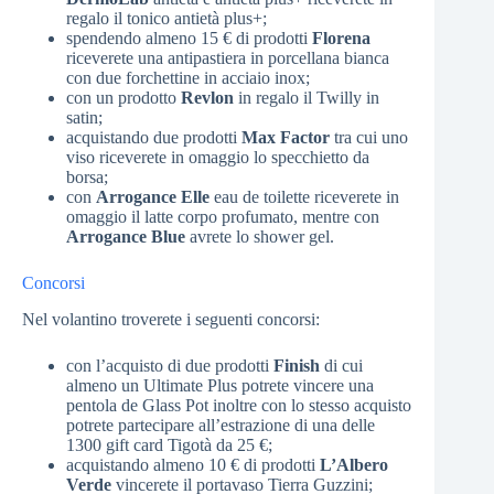
regalo il tonico antietà plus+;
spendendo almeno 15 € di prodotti
Florena
riceverete una antipastiera in porcellana bianca
con due forchettine in acciaio inox;
con un prodotto
Revlon
in regalo il Twilly in
satin;
acquistando due prodotti
Max Factor
tra cui uno
viso riceverete in omaggio lo specchietto da
borsa;
con
Arrogance Elle
eau de toilette riceverete in
omaggio il latte corpo profumato, mentre con
Arrogance Blue
avrete lo shower gel.
Concorsi
Nel volantino troverete i seguenti concorsi:
con l’acquisto di due prodotti
Finish
di cui
almeno un Ultimate Plus potrete vincere una
pentola de Glass Pot inoltre con lo stesso acquisto
potrete partecipare all’estrazione di una delle
1300 gift card Tigotà da 25 €;
acquistando almeno 10 € di prodotti
L’Albero
Verde
vincerete il portavaso Tierra Guzzini;