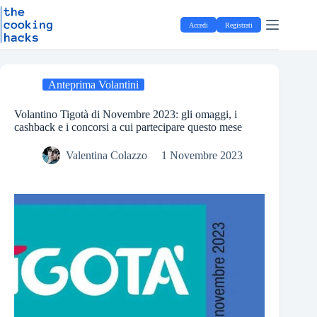
Salta
S
al
a
Accedi
Registrati
contenuto
l
t
a
a
l
Anteprima Volantini
c
o
Volantino Tigotà di Novembre 2023: gli omaggi, i
n
cashback e i concorsi a cui partecipare questo mese
t
e
Valentina Colazzo
1 Novembre 2023
n
u
t
o