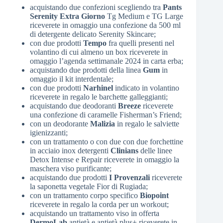
acquistando due confezioni scegliendo tra
Pants
Serenity Extra Giorno
Tg Medium e TG Large
riceverete in omaggio una confezione da 500 ml
di detergente delicato Serenity Skincare;
con due prodotti
Tempo
fra quelli presenti nel
volantino di cui almeno un box riceverete in
omaggio l’agenda settimanale 2024 in carta erba;
acquistando due prodotti della linea
Gum
in
omaggio il kit interdentale;
con due prodotti
Narhinel
indicato in volantino
riceverete in regalo le barchette galleggianti;
acquistando due deodoranti
Breeze
riceverete
una confezione di caramelle Fisherman’s Friend;
con un deodorante
Malizia
in regalo le salviette
igienizzanti;
con un trattamento o con due con due forchettine
in acciaio inox detergenti
Clinians
delle linee
Detox Intense e Repair riceverete in omaggio la
maschera viso purificante;
acquistando due prodotti
I Provenzali
riceverete
la saponetta vegetale Fior di Rugiada;
con un trattamento corpo specifico
Biopoint
riceverete in regalo la corda per un workout;
acquistando un trattamento viso in offerta
DermoLab
antietà e antietà plus+ riceverete in