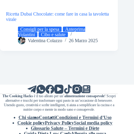
Ricetta Dubai Chocolate: come fare in casa la tavoletta
virale
Consigli per la spesa
Anteprima
Volantini
Cibo e salute
Valentina Colazzo
26 Marzo 2025
The Cooking Hacks
è il tuo alleato per un’
alimentazione consapevole
! Scopri
alternative e trucchi per trasformare ogni pasto in un’occasione di benessere.
Unendo gusto, creatività e scelte intelligenti, ti aiuta a semplificare la cucina e a
nutrire corpo e mente in modo sano e consapevole.
Chi siamo
Contatti
Condizioni e Termini d’Uso
Cookie policy
Privacy Policy
Social media policy
Glossario Salute – Termini e Diete
Guida Dieta Low Carb
Allergia alle uova