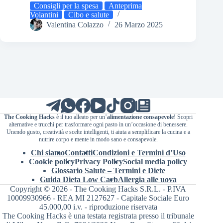
Consigli per la spesa
Anteprima
Volantini
Cibo e salute
Valentina Colazzo
26 Marzo 2025
The Cooking Hacks
è il tuo alleato per un’
alimentazione consapevole
! Scopri
alternative e trucchi per trasformare ogni pasto in un’occasione di benessere.
Unendo gusto, creatività e scelte intelligenti, ti aiuta a semplificare la cucina e a
nutrire corpo e mente in modo sano e consapevole.
Chi siamo
Contatti
Condizioni e Termini d’Uso
Cookie policy
Privacy Policy
Social media policy
Glossario Salute – Termini e Diete
Guida Dieta Low Carb
Allergia alle uova
Copyright © 2026 - The Cooking Hacks S.R.L. - P.IVA
10009930966 - REA MI 2127627 - Capitale Sociale Euro
45.000,00 i.v. - riproduzione riservata
The Cooking Hacks è una testata registrata presso il tribunale