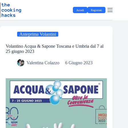
Salta
S
al
a
Accedi
Registrati
contenuto
l
t
a
a
l
Anteprima Volantini
c
o
Volantino Acqua & Sapone Toscana e Umbria dal 7 al
n
25 giugno 2023
t
e
Valentina Colazzo
6 Giugno 2023
n
u
t
o