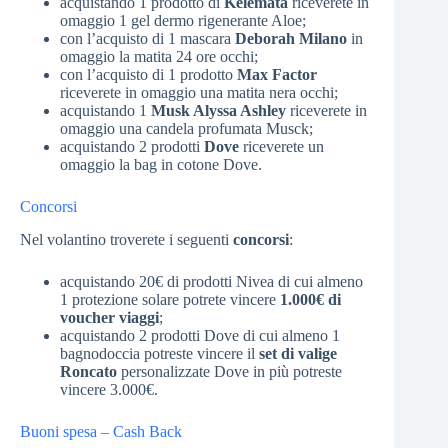
acquistando 1 prodotto di
Kelemata
riceverete in
omaggio 1 gel dermo rigenerante Aloe;
con l’acquisto di 1 mascara
Deborah Milano
in
omaggio la matita 24 ore occhi;
con l’acquisto di 1 prodotto
Max Factor
riceverete in omaggio una matita nera occhi;
acquistando 1
Musk Alyssa Ashley
riceverete in
omaggio una candela profumata Musck;
acquistando 2 prodotti
Dove
riceverete un
omaggio la bag in cotone Dove.
Concorsi
Nel volantino troverete i seguenti
concorsi
:
acquistando 20€ di prodotti Nivea di cui almeno
1 protezione solare potrete vincere
1.000€ di
voucher viaggi
;
acquistando 2 prodotti Dove di cui almeno 1
bagnodoccia potreste vincere il
set di valige
Roncato
personalizzate Dove in più potreste
vincere 3.000€.
Buoni spesa – Cash Back