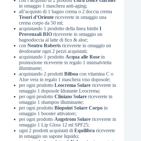
con l’acquisto di 2 prodotti
Ultra Dolce Garnier
in omaggio 1 maschera anti-aging;
all’acquisto di 1 bagno crema o 2 doccia crema
Tesori d’Oriente
riceverete in omaggio una
crema corpo da 50 ml;
acquistando 1 prodotto della linea bimbi
I
Provenzali BIO
riceverete in omaggio un
bagnodoccia al latte di fico & aloe;
con
Neutro Roberts
riceverete in omaggio un
deodorante ogni 2 pezzi acquistati;
acquistando 1 prodotto
Acqua alle Rose
in
promozione riceverete in regalo 1 minisalvietta
illuminante;
acquistando 2 prodotti
Bilboa
con vitamina C o
Aloe vera in regalo 1 maschera viso doposole;
per ogni prodotto
Leocrema Solare
riceverete in
omaggio 1 doposole Idratante Leocrema;
per ogni prodotto
Clinians Solare
riceverete in
omaggio 1 shampoo illuminante;
per ogni prodotto
Biopoint Solare Corpo
in
omaggio 1 booster attivatore;
per ogni prodotto
Angstrom Solare
riceverete in
omaggio 1 Lip Gloss 12 ml SPF25;
ogni 2 prodotti acquistati di
Equilibra
riceverete
in omaggio un sapone liquido;