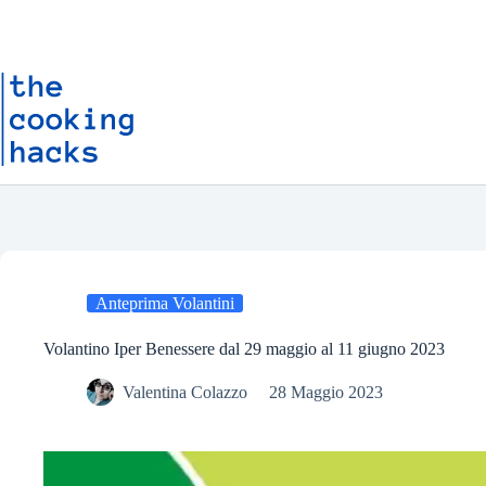
Salta
S
al
a
contenuto
l
t
a
a
l
c
o
n
t
e
n
u
t
o
Anteprima Volantini
Volantino Iper Benessere dal 29 maggio al 11 giugno 2023
Valentina Colazzo
28 Maggio 2023