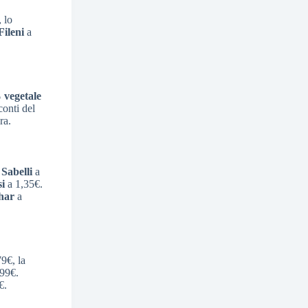
 lo
ileni
a
% vegetale
conti del
ra.
 Sabelli
a
i
a 1,35€.
har
a
9€, la
99€.
€.