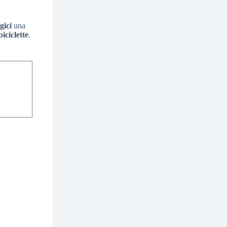
gici
una
biciclette
.