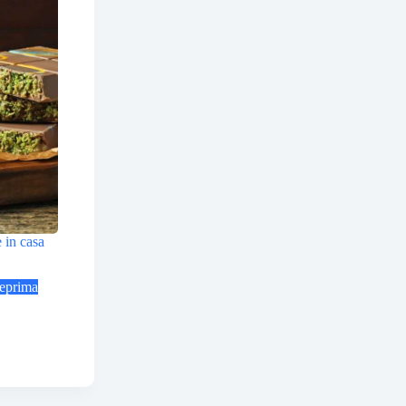
 in casa
eprima