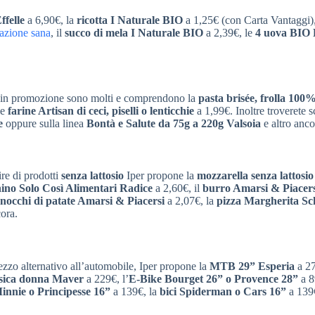
ffelle
a 6,90€, la
ricotta I Naturale BIO
a 1,25€ (con Carta Vantaggi),
azione sana
, il
succo di mela I Naturale BIO
a 2,39€, le
4 uova BIO F
ti in promozione sono molti e comprendono la
pasta brisée, frolla 100
le
farine Artisan di ceci, piselli o lenticchie
a 1,99€. Inoltre troverete s
e
oppure sulla linea
Bontà e Salute da 75g a 220g Valsoia
e altro anco
tire di prodotti
senza lattosio
Iper propone la
mozzarella senza lattosio
hino Solo Così Alimentari Radice
a 2,60€, il
burro Amarsi & Piacers
nocchi di patate Amarsi & Piacersi
a 2,07€, la
pizza Margherita Sc
ora.
mezzo alternativo all’automobile, Iper propone la
MTB 29” Esperia
a 27
ssica donna Maver
a 229€, l’
E-Bike Bourget 26” o Provence 28”
a 8
innie o Principesse 16”
a 139€, la
bici Spiderman o Cars 16”
a 139