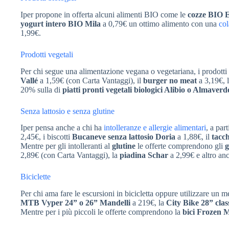
Iper propone in offerta alcuni alimenti BIO come le
cozze BIO E
yogurt intero BIO Mila
a 0,79€ un ottimo alimento con una
col
1,99€.
Prodotti vegetali
Per chi segue una alimentazione vegana o vegetariana, i prodot
Vallé
a 1,59€ (con Carta Vantaggi), il
burger no meat
a 3,19€, 
20% sulla di
piatti pronti vegetali biologici Alibio o Almaverd
Senza lattosio e senza glutine
Iper pensa anche a chi ha
intolleranze e allergie alimentari
, a par
2,45€, i biscotti
Bucaneve senza lattosio Doria
a 1,88€, il
tacc
Mentre per gli intolleranti al
glutine
le offerte comprendono gli
g
2,89€ (con Carta Vantaggi), la
piadina Schar
a 2,99€ e altro anc
Biciclette
Per chi ama fare le escursioni in bicicletta oppure utilizzare un 
MTB Vyper 24” o 26” Mandelli
a 219€, la
City Bike 28” cla
Mentre per i più piccoli le offerte comprendono la
bici Frozen M