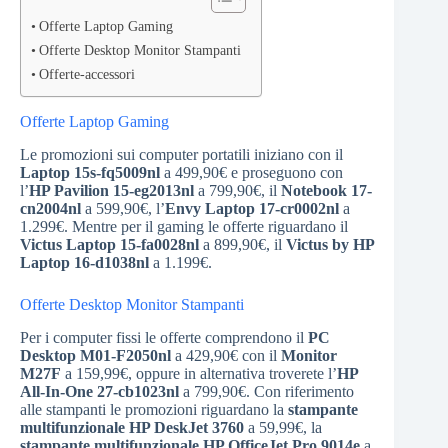
Offerte Laptop Gaming
Offerte Desktop Monitor Stampanti
Offerte-accessori
Offerte Laptop Gaming
Le promozioni sui computer portatili iniziano con il
Laptop 15s-fq5009nl
a 499,90€ e proseguono con
l’
HP Pavilion 15-eg2013nl
a 799,90€, il
Notebook 17-
cn2004nl
a 599,90€, l’
Envy Laptop 17-cr0002nl
a
1.299€. Mentre per il gaming le offerte riguardano il
Victus Laptop 15-fa0028nl
a 899,90€, il
Victus by HP
Laptop 16-d1038nl
a 1.199€.
Offerte Desktop Monitor Stampanti
Per i computer fissi le offerte comprendono il
PC
Desktop M01-F2050nl
a 429,90€ con il
Monitor
M27F
a 159,99€, oppure in alternativa troverete l’
HP
All-In-One 27-cb1023nl
a 799,90€. Con riferimento
alle stampanti le promozioni riguardano la
stampante
multifunzionale HP DeskJet 3760
a 59,99€, la
stampante multifunzionale HP OfficeJet Pro 9014e
a