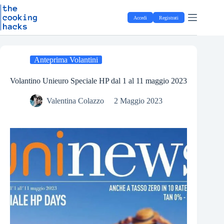
Salta
S
al
a
Accedi
Registrati
contenuto
l
t
a
a
l
Anteprima Volantini
c
o
Volantino Unieuro Speciale HP dal 1 al 11 maggio 2023
n
t
Valentina Colazzo
2 Maggio 2023
e
n
u
t
o