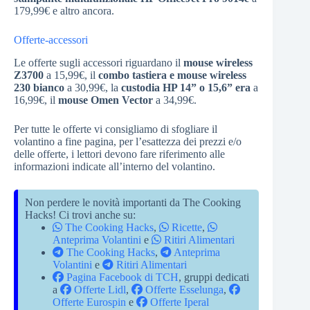
179,99€ e altro ancora.
Offerte-accessori
Le offerte sugli accessori riguardano il
mouse wireless
Z3700
a 15,99€, il
combo tastiera e mouse wireless
230 bianco
a 30,99€, la
custodia HP 14” o 15,6” era
a
16,99€, il
mouse Omen Vector
a 34,99€.
Per tutte le offerte vi consigliamo di sfogliare il
volantino a fine pagina, per l’esattezza dei prezzi e/o
delle offerte, i lettori devono fare riferimento alle
informazioni indicate all’interno del volantino.
Non perdere le novità importanti da The Cooking
Hacks! Ci trovi anche su:
The Cooking Hacks
,
Ricette
,
Anteprima Volantini
e
Ritiri Alimentari
The Cooking Hacks
,
Anteprima
Volantini
e
Ritiri Alimentari
Pagina Facebook di TCH
, gruppi dedicati
a
Offerte Lidl
,
Offerte Esselunga
,
Offerte Eurospin
e
Offerte Iperal