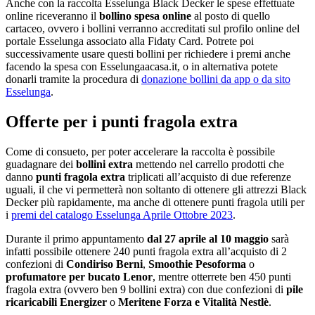
Anche con la raccolta Esselunga Black Decker le spese effettuate
online riceveranno il
bollino spesa online
al posto di quello
cartaceo, ovvero i bollini verranno accreditati sul profilo online del
portale Esselunga associato alla Fidaty Card. Potrete poi
successivamente usare questi bollini per richiedere i premi anche
facendo la spesa con Esselungaacasa.it, o in alternativa potete
donarli tramite la procedura di
donazione bollini da app o da sito
Esselunga
.
Offerte per i punti fragola extra
Come di consueto, per poter accelerare la raccolta è possibile
guadagnare dei
bollini extra
mettendo nel carrello prodotti che
danno
punti fragola extra
triplicati all’acquisto di due referenze
uguali, il che vi permetterà non soltanto di ottenere gli attrezzi Black
Decker più rapidamente, ma anche di ottenere punti fragola utili per
i
premi del catalogo Esselunga Aprile Ottobre 2023
.
Durante il primo appuntamento
dal 27 aprile al 10 maggio
sarà
infatti possibile ottenere 240 punti fragola extra all’acquisto di 2
confezioni di
Condiriso Berni
,
Smoothie Pesoforma
o
profumatore per bucato Lenor
, mentre otterrete ben 450 punti
fragola extra (ovvero ben 9 bollini extra) con due confezioni di
pile
ricaricabili Energizer
o
Meritene Forza e Vitalità Nestlè
.