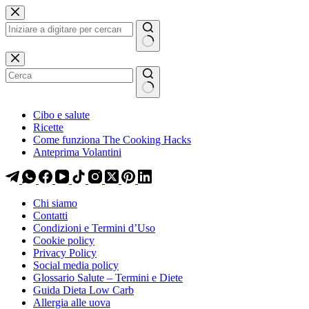
Salta
Salta
al
al
contenuto
contenuto
Nessun
risultato
Cibo e salute
Ricette
Come funziona The Cooking Hacks
Anteprima Volantini
Chi siamo
Contatti
Condizioni e Termini d’Uso
Cookie policy
Privacy Policy
Social media policy
Glossario Salute – Termini e Diete
Guida Dieta Low Carb
Allergia alle uova