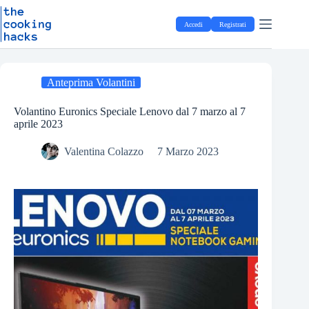
Salta
S
al
a
Accedi
Registrati
contenuto
l
t
a
a
l
Anteprima Volantini
c
o
Volantino Euronics Speciale Lenovo dal 7 marzo al 7
n
aprile 2023
t
e
Valentina Colazzo
7 Marzo 2023
n
u
t
o