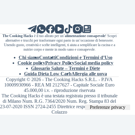
The Cooking Hacks
è il tuo alleato per un’
alimentazione consapevole
! Scopri
alternative e trucchi per trasformare ogni pasto in un’occasione di benessere.
Unendo gusto, creatività e scelte intelligenti, ti aiuta a semplificare la cucina e a
nutrire corpo e mente in modo sano e consapevole.
Chi siamo
Contatti
Condizioni e Termini d’Uso
Cookie policy
Privacy Policy
Social media policy
Glossario Salute – Termini e Diete
Guida Dieta Low Carb
Allergia alle uova
Copyright © 2026 - The Cooking Hacks S.R.L. - P.IVA
10009930966 - REA MI 2127627 - Capitale Sociale Euro
45.000,00 i.v. - riproduzione riservata
The Cooking Hacks è una testata registrata presso il tribunale
di Milano Num. R.G. 7364/2020 Num. Reg. Stampa 83 del
23-07-2020 ISSN 2724-2455 Direttrice responsabile Valentina
Colazzo
Le tue preferenze relative alla privacy