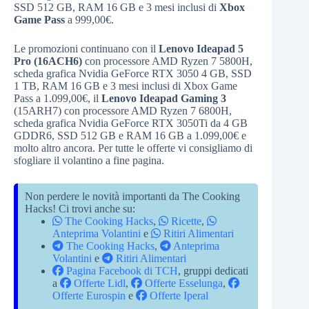
SSD 512 GB, RAM 16 GB e 3 mesi inclusi di
Xbox
Game Pass
a 999,00€.
Le promozioni continuano con il
Lenovo Ideapad 5
Pro (16ACH6)
con processore AMD Ryzen 7 5800H,
scheda grafica Nvidia GeForce RTX 3050 4 GB, SSD
1 TB, RAM 16 GB e 3 mesi inclusi di Xbox Game
Pass a 1.099,00€, il
Lenovo Ideapad Gaming 3
(15ARH7) con processore AMD Ryzen 7 6800H,
scheda grafica Nvidia GeForce RTX 3050Ti da 4 GB
GDDR6, SSD 512 GB e RAM 16 GB a 1.099,00€ e
molto altro ancora. Per tutte le offerte vi consigliamo di
sfogliare il volantino a fine pagina.
Non perdere le novità importanti da The Cooking
Hacks! Ci trovi anche su:
The Cooking Hacks
,
Ricette
,
Anteprima Volantini
e
Ritiri Alimentari
The Cooking Hacks
,
Anteprima
Volantini
e
Ritiri Alimentari
Pagina Facebook di TCH
, gruppi dedicati
a
Offerte Lidl
,
Offerte Esselunga
,
Offerte Eurospin
e
Offerte Iperal