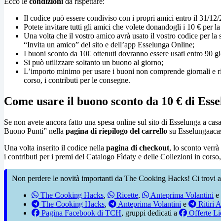
Ecco le
condizioni
da rispettare:
Il codice può essere condiviso con i propri amici entro il 31/12
Potete invitare tutti gli amici che volete donandogli i 10 € per 
Una volta che il vostro amico avrà usato il vostro codice per la 
“Invita un amico” del sito e dell’app Esselunga Online;
I buoni sconto da 10€ ottenuti dovranno essere usati entro 90 gi
Si può utilizzare soltanto un buono al giorno;
L’importo minimo per usare i buoni non comprende giornali e rivist
corso, i contributi per le consegne.
Come usare il buono sconto da 10 € di Esse
Se non avete ancora fatto una spesa online sul sito di Esselunga a casa
Buono Punti” nella
pagina di riepilogo del carrello
su Esselungaacasa
Una volta inserito il codice nella
pagina di checkout
, lo sconto verrà
i contributi per i premi del Catalogo Fìdaty e delle Collezioni in corso,
Non perdere le novità importanti da The Cooking Hacks! Ci trovi a
The Cooking Hacks
,
Ricette
,
Anteprima Volantini
e
The Cooking Hacks
,
Anteprima Volantini
e
Ritiri A
Pagina Facebook di TCH
, gruppi dedicati a
Offerte Li