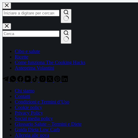
Salta
Salta
al
al
contenuto
contenuto
Nessun
risultato
Cibo e salute
Ricette
Come funziona The Cooking Hacks
Anteprima Volantini
Chi siamo
Contatti
Condizioni e Termini d’Uso
Cookie policy
Privacy Policy
Social media policy
Glossario Salute – Termini e Diete
Guida Dieta Low Carb
Allergia alle uova