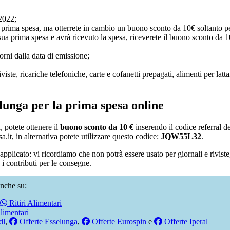
/2022;
la prima spesa, ma otterrete in cambio un buono sconto da 10€ soltanto pe
sua prima spesa e avrà ricevuto la spesa, riceverete il buono sconto da 1
orni dalla data di emissione;
e, ricariche telefoniche, carte e cofanetti prepagati, alimenti per lattan
lunga per la prima spesa online
, potete ottenere il
buono sconto da 10 €
inserendo il codice referral 
.it, in alternativa potete utilizzare questo codice:
JQW55L32
.
 applicato: vi ricordiamo che non potrà essere usato per giornali e riviste, 
 i contributi per le consegne.
nche su:
Ritiri Alimentari
limentari
dl
,
Offerte Esselunga
,
Offerte Eurospin
e
Offerte Iperal