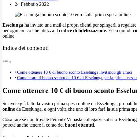
24 Febbraio 2022
Esselunga
ha inviato una mail ai propri clienti per spingerli a regalar
per ogni amico che utilizza il
codice di fidelizzazione
. Ecco quindi
c
online.
Indice dei contenuti
Come ottenere 10 € di buono sconto Esselunga invitando gli amici
Come usare il buono sconto da 10 € di Esselunga per la prima spesa 
Come ottenere 10 € di buono sconto Esselu
Se avete già fatto la vostra prima spesa online da Esselunga, probabi
online
da Esselunga, e ogni volta che uno di loro farà la sua prima spe
Cosa fare se non trovate l’email? Vi basta collegarvi sul sito
Esselung
potrete anche tenere il conto dei
buoni ottenuti
.