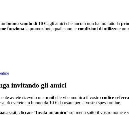
e un
buono sconto di 10 €
agli amici che ancora non hanno fatto la
prim
ome funziona
la promozione, quali sono le
condizioni di utilizzo
e un
online
nga invitando gli amici
lmente avrete ricevuto una
mail
che vi comunica il vostro
codice referra
sa, riceverete un buono da 10 € da usare per la vostra spesa online.
aacasa.it
, cliccare “
Invita un amico
” sul menu sotto il vostro nome e v