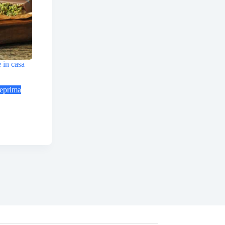
 in casa
eprima