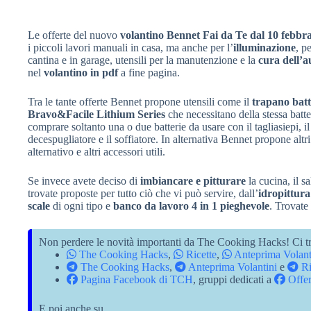
Le offerte del nuovo
volantino Bennet Fai da Te dal 10 febbr
i piccoli lavori manuali in casa, ma anche per l’
illuminazione
, p
cantina e in garage, utensili per la manutenzione e la
cura dell’a
nel
volantino in pdf
a fine pagina.
Tra le tante offerte Bennet propone utensili come il
trapano batt
Bravo&Facile Lithium Series
che necessitano della stessa batt
comprare soltanto una o due batterie da usare con il tagliasiepi, il 
decespugliatore e il soffiatore. In alternativa Bennet propone altr
alternativo e altri accessori utili.
Se invece avete deciso di
imbiancare e pitturare
la cucina, il s
trovate proposte per tutto ciò che vi può servire, dall’
idropittura
scale
di ogni tipo e
banco da lavoro 4 in 1 pieghevole
. Trovate 
Non perdere le novità importanti da The Cooking Hacks! Ci tr
The Cooking Hacks
,
Ricette
,
Anteprima Volant
The Cooking Hacks
,
Anteprima Volantini
e
Ri
Pagina Facebook di TCH
, gruppi dedicati a
Offer
E poi anche su