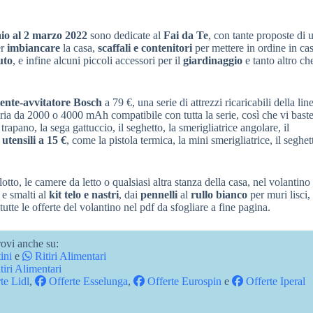
aio al 2 marzo 2022
sono dedicate al
Fai da Te
, con tante proposte di u
er
imbiancare
la casa,
scaffali e contenitori
per mettere in ordine in cas
uto
, e infine alcuni piccoli accessori per il
giardinaggio
e tanto altro ch
ente-avvitatore Bosch
a 79 €, una serie di attrezzi ricaricabili della lin
eria da 2000 o 4000 mAh compatibile con tutta la serie, così che vi bast
trapano, la sega gattuccio, il seghetto, la smerigliatrice angolare, il
i
utensili a 15 €
, come la pistola termica, la mini smerigliatrice, il seghet
alotto, le camere da letto o qualsiasi altra stanza della casa, nel volantin
e smalti al
kit telo e nastri
, dai
pennelli
al
rullo bianco
per muri lisci,
tutte le offerte del volantino nel pdf da sfogliare a fine pagina.
ovi anche su:
ini
e
Ritiri Alimentari
tiri Alimentari
te Lidl
,
Offerte Esselunga
,
Offerte Eurospin
e
Offerte Iperal