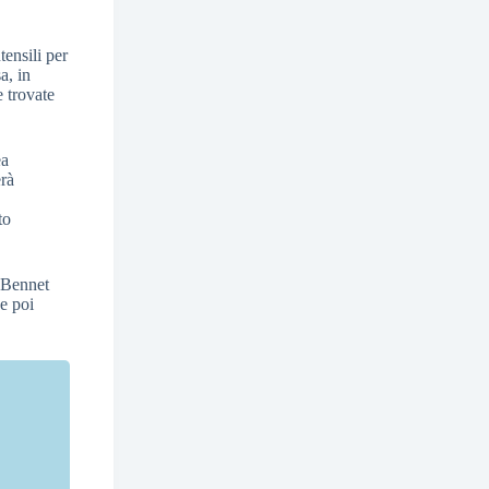
tensili per
a, in
e trovate
ea
erà
to
o Bennet
 e poi