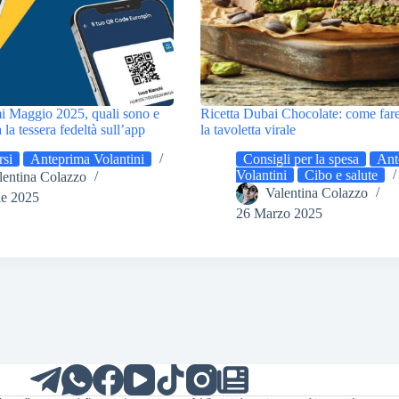
i Maggio 2025, quali sono e
Ricetta Dubai Chocolate: come fare
la tessera fedeltà sull’app
la tavoletta virale
si
Anteprima Volantini
Consigli per la spesa
Ant
Volantini
Cibo e salute
lentina Colazzo
Valentina Colazzo
le 2025
26 Marzo 2025