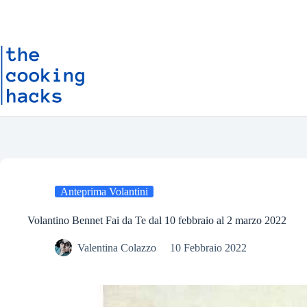
Salta
S
al
a
contenuto
l
t
a
a
l
c
o
n
t
e
n
u
t
o
Anteprima Volantini
Volantino Bennet Fai da Te dal 10 febbraio al 2 marzo 2022
Valentina Colazzo
10 Febbraio 2022