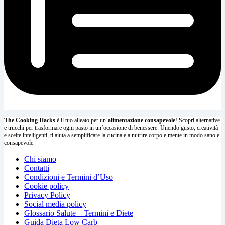
The Cooking Hacks
è il tuo alleato per un’
alimentazione consapevole
! Scopri alternative
e trucchi per trasformare ogni pasto in un’occasione di benessere. Unendo gusto, creatività
e scelte intelligenti, ti aiuta a semplificare la cucina e a nutrire corpo e mente in modo sano e
consapevole.
Chi siamo
Contatti
Condizioni e Termini d’Uso
Cookie policy
Privacy Policy
Social media policy
Glossario Salute – Termini e Diete
Guida Dieta Low Carb