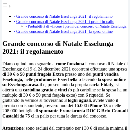
Grande concorso di Natale Esselunga 2021: il regolamento
Grande concorso di Natale Esselunga 2021: i premi in palio
Probabilità di vincere i premi del concorso di Natale Esselunga
Grande concorso di Natale Esselunga 2021: la spesa online
Grande concorso di Natale Esselunga
2021: il regolamento
Diamo quindi uno sguardo a
come funziona
il concorso di Natale di
Esselunga: dal 9 al 24 dicembre 2021 occorrerà effettuare una
spesa
di 30 € o 50 punti fragola Extra
presso uno dei
punti vendita
Esselunga
, nelle
profumerie Esserbella
o facendo la
spesa online
su Esselungaacasa.it
e, presentando la propria
carta Fidaty
, si
otterrà una
cartolina gratta e vinci
(o più cartoline se la spesa ha un
multiplo di 30 € o 50 punti fragola extra) con 6 riquadri. Se
grattando la vernice si troveranno
3 loghi uguali
, avrete vinto il
premio corrispondente, ovvero uno dei 16.000
iPhone 13
o delle
208.000 bottiglie di
spumante Franciacorta DOCG Brùt Contadi
Castaldi
da 75 cl in palio per tutta la durata del concorso.
Attenzione
: sono esclusi dal conteggio per i 30 € di soglia minima il