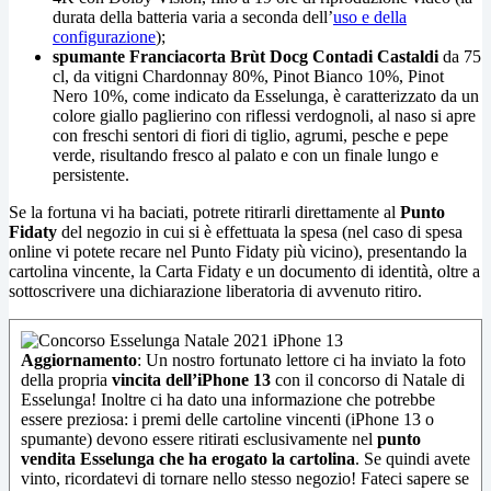
durata della batteria varia a seconda dell’
uso e della
configurazione
);
spumante Franciacorta Brùt Docg Contadi Castaldi
da 75
cl, da vitigni Chardonnay 80%, Pinot Bianco 10%, Pinot
Nero 10%, come indicato da Esselunga, è caratterizzato da un
colore giallo paglierino con riflessi verdognoli, al naso si apre
con freschi sentori di fiori di tiglio, agrumi, pesche e pepe
verde, risultando fresco al palato e con un finale lungo e
persistente.
Se la fortuna vi ha baciati, potrete ritirarli direttamente al
Punto
Fidaty
del negozio in cui si è effettuata la spesa (nel caso di spesa
online vi potete recare nel Punto Fidaty più vicino), presentando la
cartolina vincente, la Carta Fidaty e un documento di identità, oltre a
sottoscrivere una dichiarazione liberatoria di avvenuto ritiro.
Aggiornamento
: Un nostro fortunato lettore ci ha inviato la foto
della propria
vincita dell’iPhone 13
con il concorso di Natale di
Esselunga! Inoltre ci ha dato una informazione che potrebbe
essere preziosa: i premi delle cartoline vincenti (iPhone 13 o
spumante) devono essere ritirati esclusivamente nel
punto
vendita Esselunga che ha erogato la cartolina
. Se quindi avete
vinto, ricordatevi di tornare nello stesso negozio! Fateci sapere se