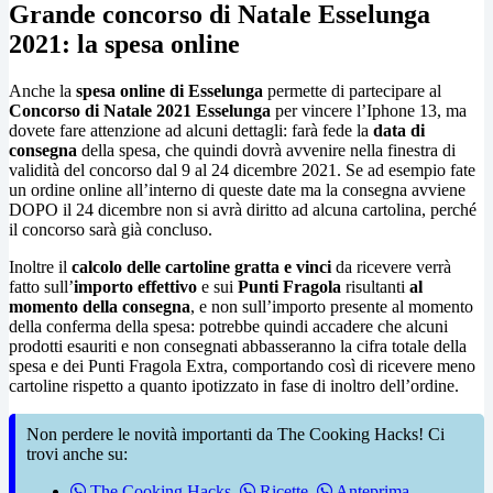
Grande concorso di Natale Esselunga
2021: la spesa online
Anche la
spesa online di Esselunga
permette di partecipare al
Concorso di Natale 2021 Esselunga
per vincere l’Iphone 13, ma
dovete fare attenzione ad alcuni dettagli: farà fede la
data di
consegna
della spesa, che quindi dovrà avvenire nella finestra di
validità del concorso dal 9 al 24 dicembre 2021. Se ad esempio fate
un ordine online all’interno di queste date ma la consegna avviene
DOPO il 24 dicembre non si avrà diritto ad alcuna cartolina, perché
il concorso sarà già concluso.
Inoltre il
calcolo delle cartoline gratta e vinci
da ricevere verrà
fatto sull’
importo effettivo
e sui
Punti Fragola
risultanti
al
momento della consegna
, e non sull’importo presente al momento
della conferma della spesa: potrebbe quindi accadere che alcuni
prodotti esauriti e non consegnati abbasseranno la cifra totale della
spesa e dei Punti Fragola Extra, comportando così di ricevere meno
cartoline rispetto a quanto ipotizzato in fase di inoltro dell’ordine.
Non perdere le novità importanti da The Cooking Hacks! Ci
trovi anche su:
The Cooking Hacks
,
Ricette
,
Anteprima