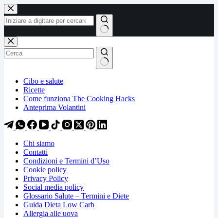
Salta
Salta
al
al
contenuto
contenuto
Nessun
risultato
Cibo e salute
Ricette
Come funziona The Cooking Hacks
Anteprima Volantini
Chi siamo
Contatti
Condizioni e Termini d’Uso
Cookie policy
Privacy Policy
Social media policy
Glossario Salute – Termini e Diete
Guida Dieta Low Carb
Allergia alle uova