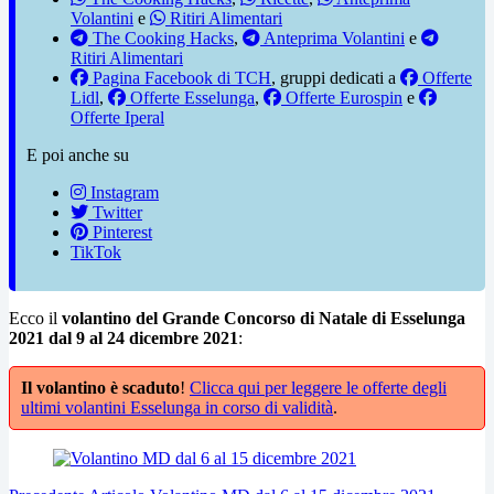
Volantini
e
Ritiri Alimentari
The Cooking Hacks
,
Anteprima Volantini
e
Ritiri Alimentari
Pagina Facebook di TCH
, gruppi dedicati a
Offerte
Lidl
,
Offerte Esselunga
,
Offerte Eurospin
e
Offerte Iperal
E poi anche su
Instagram
Twitter
Pinterest
TikTok
Ecco il
volantino del Grande Concorso di Natale di Esselunga
2021 dal 9 al 24 dicembre 2021
:
Il volantino è scaduto
!
Clicca qui per leggere le offerte degli
ultimi volantini Esselunga in corso di validità
.