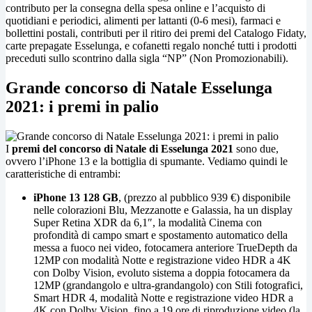
contributo per la consegna della spesa online e l’acquisto di
quotidiani e periodici, alimenti per lattanti (0-6 mesi), farmaci e
bollettini postali, contributi per il ritiro dei premi del Catalogo Fidaty,
carte prepagate Esselunga, e cofanetti regalo nonché tutti i prodotti
preceduti sullo scontrino dalla sigla “NP” (Non Promozionabili).
Grande concorso di Natale Esselunga
2021: i premi in palio
I
premi del concorso di Natale di Esselunga 2021
sono due,
ovvero l’iPhone 13 e la bottiglia di spumante. Vediamo quindi le
caratteristiche di entrambi:
iPhone 13 128 GB
, (prezzo al pubblico 939 €) disponibile
nelle colorazioni Blu, Mezzanotte e Galassia, ha un display
Super Retina XDR da 6,1″, la modalità Cinema con
profondità di campo smart e spostamento automatico della
messa a fuoco nei video, fotocamera anteriore TrueDepth da
12MP con modalità Notte e registrazione video HDR a 4K
con Dolby Vision, evoluto sistema a doppia fotocamera da
12MP (grandangolo e ultra-grandangolo) con Stili fotografici,
Smart HDR 4, modalità Notte e registrazione video HDR a
4K con Dolby Vision, fino a 19 ore di riproduzione video (la