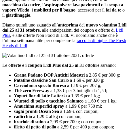
macchina da cucire
, l’
aspirapolvere lavapavimenti
o la
scopa a
vapore Vileda
, i
mobiletti per il bagno
, accessori per il
fai da te
o
il
giardinaggio
.
Diamo quindi uno sguardo all’
anteprima
del
nuovo volantino Lidl
dal 25 al 31 ottobre
, alle anticipazioni dei coupon e offerte di
Lidl
Plus
, e alle offerte Non Food di Lidl. Vi ricordiamo anche che è
l’ultima settimana utile per completare la
raccolta di biglie The Fresh
Heads di Lidl
.
Le
offerte e i coupon Lidl Plus dal 25 al 31 ottobre
saranno:
Grana Padano DOP Antichi Maestri
a 2,85 € per 300 g;
Patatine classiche San Carlo
a 1,69 € per 320 g;
Carciofini a spicchi Baresa
a 1,19 € per 207 g;
Thé zero Freeway
a 1,38 € per 3 bottiglie da 1,5 l;
Yogurt fior di latte Latteria
a 1,39 € per 1 kg;
Wurstel di pollo e tacchino Salumeo
a 1,69 € per 1 kg;
Amuchina superfici spray
a 1,99 € per 750 ml;
sughi pronti Ocean Sea
a 1,69 € con coupon;
radicchio
a 1,29 € al kg con coupon;
braciole di suino
a 2,99 € per 700 g con coupon;
filetto di petto di pollo
a 2,59 € per 400 g con coupon;