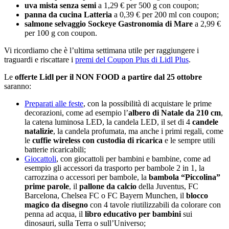
uva mista senza semi
a 1,29 € per 500 g con coupon;
panna da cucina Latteria
a 0,39 € per 200 ml con coupon;
salmone selvaggio Sockeye Gastronomia di Mare
a 2,99 €
per 100 g con coupon.
Vi ricordiamo che è l’ultima settimana utile per raggiungere i
traguardi e riscattare i
premi del Coupon Plus di Lidl Plus
.
Le
offerte Lidl per il NON FOOD a partire dal 25 ottobre
saranno:
Preparati alle feste
, con la possibilità di acquistare le prime
decorazioni, come ad esempio l’
albero di Natale da 210 cm
,
la catena luminosa LED, la candela LED, il set di 4
candele
natalizie
, la candela profumata, ma anche i primi regali, come
le
cuffie wireless con custodia di ricarica
e le sempre utili
batterie ricaricabili;
Giocattoli
, con giocattoli per bambini e bambine, come ad
esempio gli accessori da trasporto per bambole 2 in 1, la
carrozzina o accessori per bambole, la
bambola “Piccolina”
prime parole
, il
pallone da calcio
della Juventus, FC
Barcelona, Chelsea FC o FC Bayern Munchen, il
blocco
magico da disegno
con 4 tavole riutilizzabili da colorare con
penna ad acqua, il
libro educativo per bambini
sui
dinosauri, sulla Terra o sull’Universo;