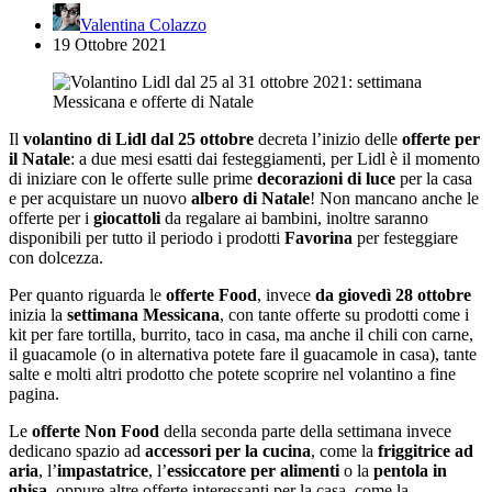
Valentina Colazzo
19 Ottobre 2021
Il
volantino di Lidl dal 25 ottobre
decreta l’inizio delle
offerte per
il Natale
: a due mesi esatti dai festeggiamenti, per Lidl è il momento
di iniziare con le offerte sulle prime
decorazioni di luce
per la casa
e per acquistare un nuovo
albero di Natale
! Non mancano anche le
offerte per i
giocattoli
da regalare ai bambini, inoltre saranno
disponibili per tutto il periodo i prodotti
Favorina
per festeggiare
con dolcezza.
Per quanto riguarda le
offerte Food
, invece
da giovedì 28 ottobre
inizia la
settimana Messicana
, con tante offerte su prodotti come i
kit per fare tortilla, burrito, taco in casa, ma anche il chili con carne,
il guacamole (o in alternativa potete fare il guacamole in casa), tante
salte e molti altri prodotto che potete scoprire nel volantino a fine
pagina.
Le
offerte Non Food
della seconda parte della settimana invece
dedicano spazio ad
accessori per la cucina
, come la
friggitrice ad
aria
, l’
impastatrice
, l’
essiccatore per alimenti
o la
pentola in
ghisa
, oppure altre offerte interessanti per la casa, come la