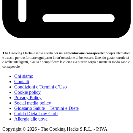
The Cooking Hacks
è il tuo alleato per un’
alimentazione consapevole
! Scopri alternative
e trucchi per trasformare ogni pasto in un’occasione di benessere. Unendo gusto, creatività
e scelte intelligenti, ti aiuta a semplificare la cucina e a nutrire corpo e mente in modo sano e
consapevole.
Chi siamo
Contatti
Condizioni e Termini d’Uso
Cookie policy
Privacy Policy
Social media policy
Glossario Salute – Termini e Diete
Guida Dieta Low Carb
Allergia alle uova
Copyright © 2026 - The Cooking Hacks S.R.L. - P.IVA