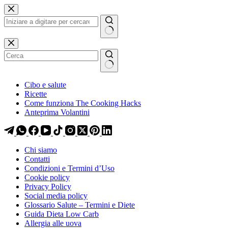
Salta
Salta
al
al
contenuto
contenuto
Nessun
risultato
Cibo e salute
Ricette
Come funziona The Cooking Hacks
Anteprima Volantini
Chi siamo
Contatti
Condizioni e Termini d’Uso
Cookie policy
Privacy Policy
Social media policy
Glossario Salute – Termini e Diete
Guida Dieta Low Carb
Allergia alle uova