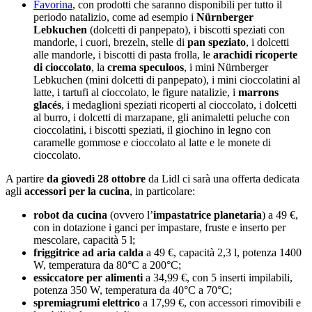
Favorina
, con prodotti che saranno disponibili per tutto il
periodo natalizio, come ad esempio i
Nürnberger
Lebkuchen
(dolcetti di panpepato), i biscotti speziati con
mandorle, i cuori, brezeln, stelle di
pan speziato
, i dolcetti
alle mandorle, i biscotti di pasta frolla, le
arachidi ricoperte
di cioccolato
, la
crema speculoos
, i mini Nürnberger
Lebkuchen (mini dolcetti di panpepato), i mini cioccolatini al
latte, i tartufi al cioccolato, le figure natalizie, i
marrons
glacés
, i medaglioni speziati ricoperti al cioccolato, i dolcetti
al burro, i dolcetti di marzapane, gli animaletti peluche con
cioccolatini, i biscotti speziati, il giochino in legno con
caramelle gommose e cioccolato al latte e le monete di
cioccolato.
A partire
da giovedì 28 ottobre
da Lidl ci sarà una offerta dedicata
agli
accessori per la cucina
, in particolare:
robot da cucina
(ovvero l’
impastatrice planetaria
) a 49 €,
con in dotazione i ganci per impastare, fruste e inserto per
mescolare, capacità 5 l;
friggitrice ad aria calda
a 49 €, capacità 2,3 l, potenza 1400
W, temperatura da 80°C a 200°C;
essiccatore per alimenti
a 34,99 €, con 5 inserti impilabili,
potenza 350 W, temperatura da 40°C a 70°C;
spremiagrumi elettrico
a 17,99 €, con accessori rimovibili e