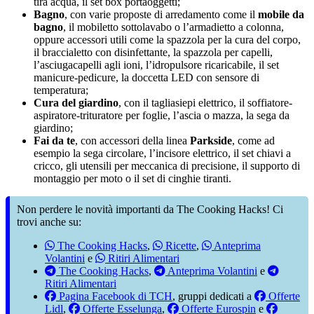
tira acqua, il set box portaoggetti;
Bagno
, con varie proposte di arredamento come il
mobile da
bagno
, il mobiletto sottolavabo o l’armadietto a colonna,
oppure accessori utili come la spazzola per la cura del corpo,
il braccialetto con disinfettante, la spazzola per capelli,
l’asciugacapelli agli ioni, l’idropulsore ricaricabile, il set
manicure-pedicure, la doccetta LED con sensore di
temperatura;
Cura del giardino
, con il tagliasiepi elettrico, il soffiatore-
aspiratore-trituratore per foglie, l’ascia o mazza, la sega da
giardino;
Fai da te
, con accessori della linea
Parkside
, come ad
esempio la sega circolare, l’incisore elettrico, il set chiavi a
cricco, gli utensili per meccanica di precisione, il supporto di
montaggio per moto o il set di cinghie tiranti.
Non perdere le novità importanti da The Cooking Hacks! Ci
trovi anche su:
The Cooking Hacks
,
Ricette
,
Anteprima
Volantini
e
Ritiri Alimentari
The Cooking Hacks
,
Anteprima Volantini
e
Ritiri Alimentari
Pagina Facebook di TCH
, gruppi dedicati a
Offerte
Lidl
,
Offerte Esselunga
,
Offerte Eurospin
e