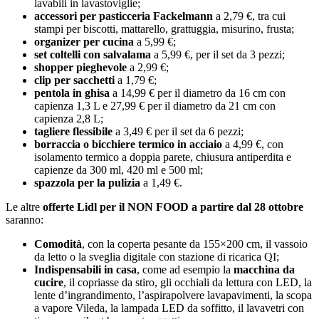
lavabili in lavastoviglie;
accessori per pasticceria Fackelmann
a 2,79 €, tra cui
stampi per biscotti, mattarello, grattuggia, misurino, frusta;
organizer per cucina
a 5,99 €;
set coltelli con salvalama
a 5,99 €, per il set da 3 pezzi;
shopper pieghevole
a 2,99 €;
clip per sacchetti
a 1,79 €;
pentola in ghisa
a 14,99 € per il diametro da 16 cm con
capienza 1,3 L e 27,99 € per il diametro da 21 cm con
capienza 2,8 L;
tagliere flessibile
a 3,49 € per il set da 6 pezzi;
borraccia o bicchiere termico in acciaio
a 4,99 €, con
isolamento termico a doppia parete, chiusura antiperdita e
capienze da 300 ml, 420 ml e 500 ml;
spazzola per la pulizia
a 1,49 €.
Le altre
offerte Lidl per il NON FOOD a partire dal 28 ottobre
saranno:
Comodità
, con la coperta pesante da 155×200 cm, il vassoio
da letto o la sveglia digitale con stazione di ricarica QI;
Indispensabili in casa
, come ad esempio la
macchina da
cucire
, il copriasse da stiro, gli occhiali da lettura con LED, la
lente d’ingrandimento, l’aspirapolvere lavapavimenti, la scopa
a vapore Vileda, la lampada LED da soffitto, il lavavetri con