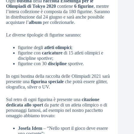
Ogni
bustina
della
raccolta Esselunga per le
Olimpiadi di Tokyo 2020
contiene
6 figurine
, mentre
l’intera collezione è composta da 180 figurine. Saranno
in distribuzione dal 24 giugno e sarà anche possibile
acquistare l’
album
per collezionarle.
Le diverse tipologie di figurine saranno:
figurine degli
atleti olimpici
;
figurine con
caricature
di 15 atleti olimpici e
discipline sportive;
figurine con 30
discipline
sportive.
In ogni bustina della raccolta delle Olimpiadi 2021 sarà
presente una
figurina speciale
che potrà essere glitter,
olografica, silver o UV.
Sul retro di ogni figurina è presente una
citazione
dedicata allo sport
da parte di un atleta olimpico o di
personaggi famosi, ad esempio nel nostro pacchetto
omaggio abbiamo trovato:
Josefa Idem
– “Nello sport il gioco deve essere
una costante”;