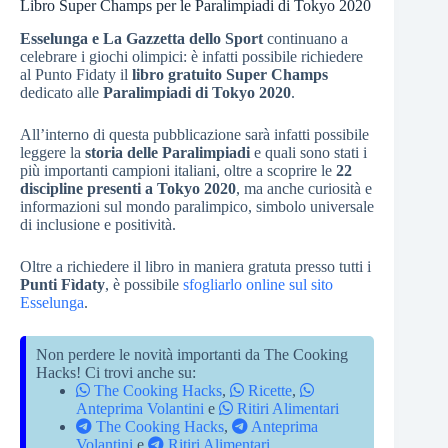
Libro Super Champs per le Paralimpiadi di Tokyo 2020
Esselunga e La Gazzetta dello Sport
continuano a
celebrare i giochi olimpici: è infatti possibile richiedere
al Punto Fidaty il
libro gratuito Super Champs
dedicato alle
Paralimpiadi di Tokyo 2020
.
All’interno di questa pubblicazione sarà infatti possibile
leggere la
storia delle Paralimpiadi
e quali sono stati i
più importanti campioni italiani, oltre a scoprire le
22
discipline presenti a Tokyo 2020
, ma anche curiosità e
informazioni sul mondo paralimpico, simbolo universale
di inclusione e positività.
Oltre a richiedere il libro in maniera gratuta presso tutti i
Punti Fìdaty
, è possibile
sfogliarlo online sul sito
Esselunga
.
Non perdere le novità importanti da The Cooking
Hacks! Ci trovi anche su:
The Cooking Hacks
,
Ricette
,
Anteprima Volantini
e
Ritiri Alimentari
The Cooking Hacks
,
Anteprima
Volantini
e
Ritiri Alimentari