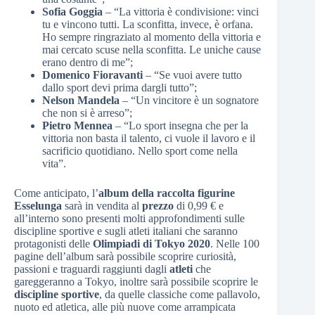
Sofia Goggia
– “La vittoria è condivisione: vinci
tu e vincono tutti. La sconfitta, invece, è orfana.
Ho sempre ringraziato al momento della vittoria e
mai cercato scuse nella sconfitta. Le uniche cause
erano dentro di me”;
Domenico Fioravanti
– “Se vuoi avere tutto
dallo sport devi prima dargli tutto”;
Nelson Mandela
– “Un vincitore è un sognatore
che non si è arreso”;
Pietro Mennea
– “Lo sport insegna che per la
vittoria non basta il talento, ci vuole il lavoro e il
sacrificio quotidiano. Nello sport come nella
vita”.
Come anticipato, l’
album della raccolta figurine
Esselunga
sarà in vendita al
prezzo
di 0,99 € e
all’interno sono presenti molti approfondimenti sulle
discipline sportive e sugli atleti italiani che saranno
protagonisti delle
Olimpiadi di Tokyo 2020
. Nelle 100
pagine dell’album sarà possibile scoprire curiosità,
passioni e traguardi raggiunti dagli
atleti
che
gareggeranno a Tokyo, inoltre sarà possibile scoprire le
discipline sportive
, da quelle classiche come pallavolo,
nuoto ed atletica, alle più nuove come arrampicata