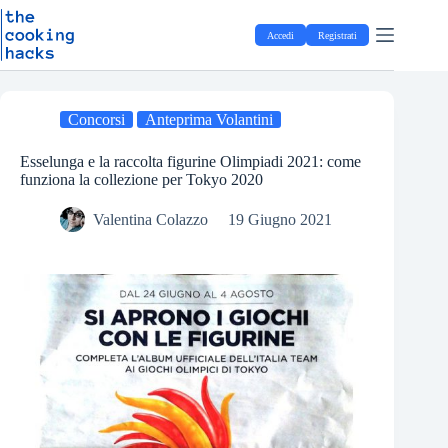
Salta
S
al
a
Accedi
Registrati
contenuto
l
t
a
a
l
Concorsi
Anteprima Volantini
c
o
Esselunga e la raccolta figurine Olimpiadi 2021: come
n
funziona la collezione per Tokyo 2020
t
e
Valentina Colazzo
19 Giugno 2021
n
u
t
o