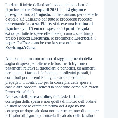
La data di inizio della distribuzione dei pacchetti di
figurine per le Olimpiadi 2021
è il
24 giugno
e
proseguirà fino
al 4 agosto
. Il meccanismo per ottenerle
è quello già utilizzato per tutte le precedenti raccolte:
presentando la
carta Fidaty
si riceve una
bustina di
figurine
ogni
15 euro
di spesa o 50
punti fragola
extra
per tutte le spese effettuate (in unico scontrino)
presso i negozi
Esselunga
, le profumerie
Esserbella
, i
negozi
LaEsse
e anche con la spesa online su
EsselungaACasa
.
Attenzione: non concorrono al raggiungimento della
soglia di spesa per ottenere le bustine di figurine i
pagamenti relativi ai quotidiani e periodici, gli alimenti
per lattanti, i farmaci, le bollette, i bollettini postali, i
contributi per i premi Fidaty, le carte e i cofanetti
prepagati, il contributo per la consegna della spesa a
casa e altri prodotti indicati in scontrino come NP (“Non
Promozionabili”).
Nel caso della
spesa online
, farà fede la data di
consegna della spesa e non quella di inoltro dell’ordine
(quindi le spese effettuate prima del 4 agosto ma
consegnate dopo tale data non permetteranno di ottenere
le bustine di figurine). Tuttavia il calcolo delle bustine