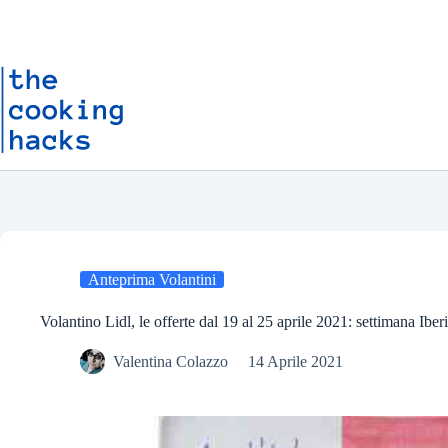
Salta
S
al
a
contenuto
l
t
a
a
l
c
o
n
t
e
n
u
t
o
Anteprima Volantini
Volantino Lidl, le offerte dal 19 al 25 aprile 2021: settimana Iber
Valentina Colazzo
14 Aprile 2021