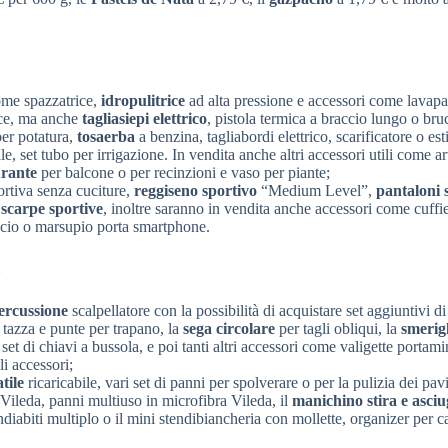
come spazzatrice,
idropulitrice
ad alta pressione e accessori come lavap
rice, ma anche
tagliasiepi elettrico
, pistola termica a braccio lungo o bru
per potatura,
tosaerba
a benzina, tagliabordi elettrico, scarificatore o est
, set tubo per irrigazione. In vendita anche altri accessori utili come art
urante
per balcone o per recinzioni e vaso per piante;
rtiva senza cuciture,
reggiseno sportivo
“Medium Level”,
pantaloni 
,
scarpe sportive
, inoltre saranno in vendita anche accessori come cuffi
accio o marsupio porta smartphone.
:
ercussione
scalpellatore con la possibilità di acquistare set aggiuntivi d
a tazza e punte per trapano, la
sega circolare
per tagli obliqui, la
smerigl
 set di chiavi a bussola, e poi tanti altri accessori come valigette portami
li accessori;
tile
ricaricabile, vari set di panni per spolverare o per la pulizia dei pavi
 Vileda, panni multiuso in microfibra Vileda, il
manichino stira e asci
pendiabiti multiplo o il mini stendibiancheria con mollette, organizer per ca