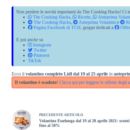
Non perdere le novità importanti da The Cooking Hacks! Ci tr
The Cooking Hacks
,
Ricette
,
Anteprima Volant
The Cooking Hacks
,
Anteprima Volantini
e
Ri
Pagina Facebook di TCH
, gruppi dedicati a
Offer
E poi anche su
Instagram
Twitter
Pinterest
TikTok
Ecco il
volantino completo Lidl dal 19 al 25 aprile
in
antepri
Il volantino è scaduto
!
Clicca qui per leggere le offerte degli u
PRECEDENTE
ARTICOLO
Volantino Esselunga dal 19 al 28 aprile 2021: sconti
fino al 50%