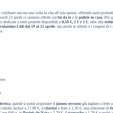
 celebrare ancora una volta la vita all’aria aperta, offrendo tanti prodotti
ovedì 22 aprile ci saranno offerte sul
fai da te
e le
pulizie in casa
. Per 
no dedicate a tanti prodotti disponibili a
0,50 €, 1 € e 2 €
, oltre alla
sett
volantino Lidl dal 19 al 25 aprile
, ma anche le offerte e i coupon di
L
a.
upon
n
berica
, quindi si potrà acquistare il
jamon serrano
già tagliato a fette 
oltello inclusi a 17,99 €, il
chorizo
a fette a 1,39 €, una selezione di
f
€ per 600 g, le
Pasteis de Nata
a 2,79 €, il
gazpacho
a 1,79 € e molto a