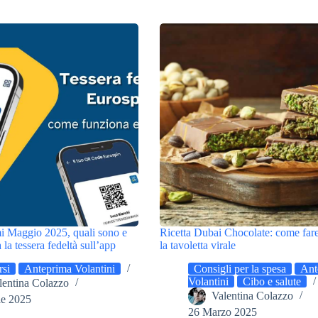
i Maggio 2025, quali sono e
Ricetta Dubai Chocolate: come fare
la tessera fedeltà sull’app
la tavoletta virale
si
Anteprima Volantini
Consigli per la spesa
Ant
Volantini
Cibo e salute
lentina Colazzo
Valentina Colazzo
le 2025
26 Marzo 2025