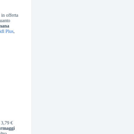
 in offerta
quanto
imana
idl Plus
,
a 3,79 €
ormaggi
ltro