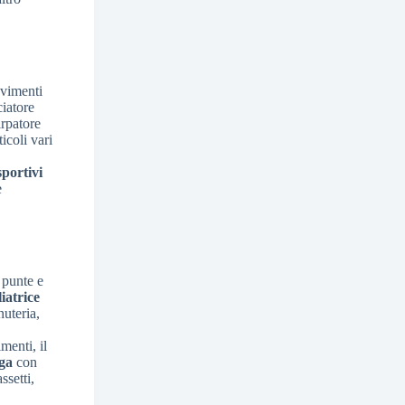
avimenti
ciatore
irpatore
icoli vari
sportivi
e
i punte e
iatrice
nuteria,
menti, il
uga
con
ssetti,