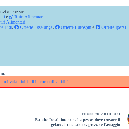
ovi anche su:
ini
e
Ritiri Alimentari
tiri Alimentari
te Lidl
,
Offerte Esselunga
,
Offerte Eurospin
e
Offerte Iperal
ma
:
ltimi volantini Lidl in corso di validità
.
PROSSIMO
ARTICOLO
Estathe Ice al limone e alla pesca: dove trovare il
gelato al the, calorie, prezzo e l'assaggio