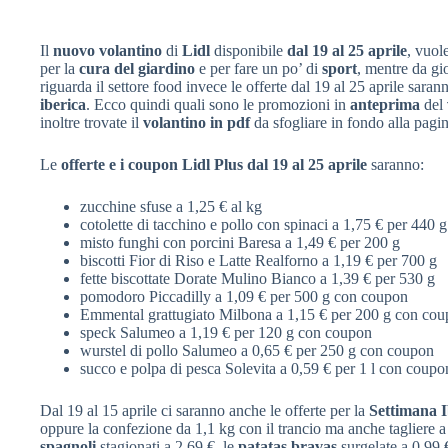
Il
nuovo volantino
di
Lidl
disponibile
dal 19 al 25 aprile
, vuole
per la
cura del giardino
e per fare un po’ di
sport
, mentre da gi
riguarda il settore food invece le offerte dal 19 al 25 aprile saran
iberica
. Ecco quindi quali sono le promozioni in
anteprima
del
inoltre trovate il
volantino in pdf
da sfogliare in fondo alla pagin
Le
offerte e i coupon Lidl Plus dal 19 al 25 aprile
saranno:
zucchine sfuse a 1,25 € al kg
cotolette di tacchino e pollo con spinaci a 1,75 € per 440 g
misto funghi con porcini Baresa a 1,49 € per 200 g
biscotti Fior di Riso e Latte Realforno a 1,19 € per 700 g
fette biscottate Dorate Mulino Bianco a 1,39 € per 530 g
pomodoro Piccadilly a 1,09 € per 500 g con coupon
Emmental grattugiato Milbona a 1,15 € per 200 g con co
speck Salumeo a 1,19 € per 120 g con coupon
wurstel di pollo Salumeo a 0,65 € per 250 g con coupon
succo e polpa di pesca Solevita a 0,59 € per 1 l con coupo
Dal 19 al 15 aprile ci saranno anche le offerte per la
Settimana I
oppure la confezione da 1,1 kg con il trancio ma anche tagliere a c
spagnoli
stagionati a 2,69 €, le
patatas bravas
surgelate a 0,99 