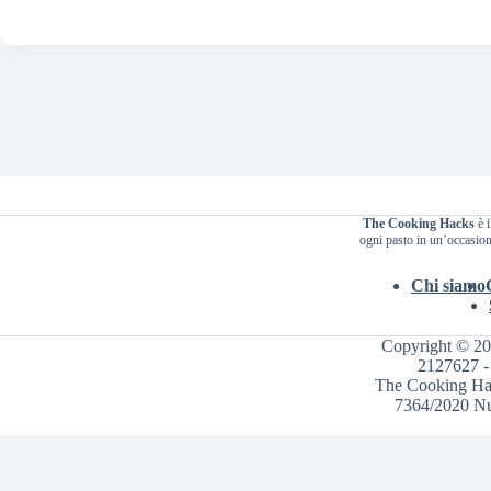
The Cooking Hacks
è i
ogni pasto in un’occasione
Chi siamo
Copyright © 2
2127627 - 
The Cooking Hack
7364/2020 Nu
Informat