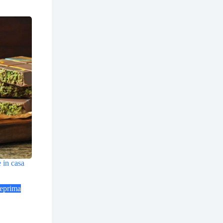
 in casa
eprima