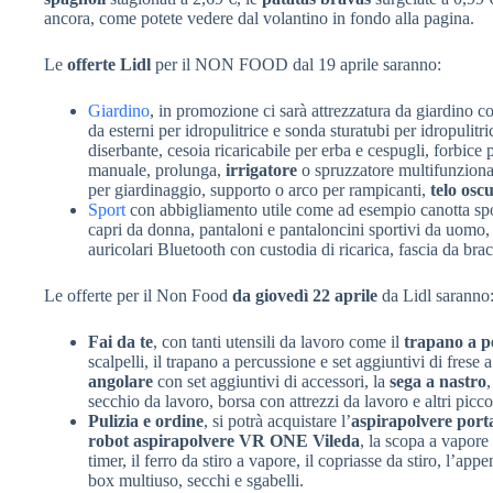
ancora, come potete vedere dal volantino in fondo alla pagina.
Le
offerte Lidl
per il NON FOOD dal 19 aprile saranno:
Giardino
, in promozione ci sarà attrezzatura da giardino 
da esterni per idropulitrice e sonda sturatubi per idropulit
diserbante, cesoia ricaricabile per erba e cespugli, forbice 
manuale, prolunga,
irrigatore
o spruzzatore multifunzionale
per giardinaggio, supporto o arco per rampicanti,
telo osc
Sport
con abbigliamento utile come ad esempio canotta spo
capri da donna, pantaloni e pantaloncini sportivi da uomo
auricolari Bluetooth con custodia di ricarica, fascia da br
Le offerte per il Non Food
da giovedì 22 aprile
da Lidl saranno
Fai da te
, con tanti utensili da lavoro come il
trapano a p
scalpelli, il trapano a percussione e set aggiuntivi di frese 
angolare
con set aggiuntivi di accessori, la
sega a nastro
,
secchio da lavoro, borsa con attrezzi da lavoro e altri picco
Pulizia e ordine
, si potrà acquistare l’
aspirapolvere porta
robot aspirapolvere VR ONE Vileda
, la scopa a vapore
timer, il ferro da stiro a vapore, il copriasse da stiro, l’ap
box multiuso, secchi e sgabelli.