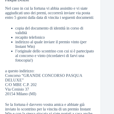
Nel caso in cui la fortuna vi abbia assistito e vi siate
aggiudicati uno dei premi, occorrerà inviare via posta
entro 5 giorni dalla data di vincita i seguenti documenti:
copia del documento di identità in corso di
validità
recapito telefonico
indirizzo al quale inviare il premio vinto (per
Instant Win)
l’originale dello scontrino con cui si è partecipato
al concorso e vinto (ricordatevi di farvi una
fotocopia!)
a questo indirizzo:
Concorso “GRANDE CONCORSO PASQUA
DELUXE”
C/O MBE C.P. 202
Via Cenisio 37
20154 Milano (MI)
Se la fortuna è davvero vostra amica e abbiate già
inviato lo scontrino per la vincita di un premio Instant
Win e con la stessa giocata vi siate portati a casa anche