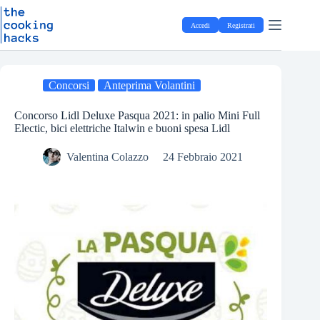
Salta
S
al
a
Accedi
Registrati
contenuto
l
t
a
a
l
Concorsi
Anteprima Volantini
c
o
Concorso Lidl Deluxe Pasqua 2021: in palio Mini Full
n
Electic, bici elettriche Italwin e buoni spesa Lidl
t
e
Valentina Colazzo
24 Febbraio 2021
n
u
t
o