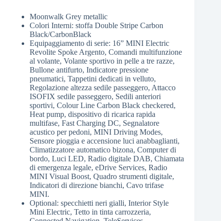
Moonwalk Grey metallic
Colori Interni: stoffa Double Stripe Carbon
Black/CarbonBlack
Equipaggiamento di serie: 16” MINI Electric
Revolite Spoke Argento, Comandi multifunzione
al volante, Volante sportivo in pelle a tre razze,
Bullone antifurto, Indicatore pressione
pneumatici, Tappetini dedicati in velluto,
Regolazione altezza sedile passeggero, Attacco
ISOFIX sedile passeggero, Sedili anteriori
sportivi, Colour Line Carbon Black checkered,
Heat pump, dispositivo di ricarica rapida
multifase, Fast Charging DC, Segnalatore
acustico per pedoni, MINI Driving Modes,
Sensore pioggia e accensione luci anabbaglianti,
Climatizzatore automatico bizona, Computer di
bordo, Luci LED, Radio digitale DAB, Chiamata
di emergenza legale, eDrive Services, Radio
MINI Visual Boost, Quadro strumenti digitale,
Indicatori di direzione bianchi, Cavo trifase
MINI.
Optional: specchietti neri gialli, Interior Style
Mini Electric, Tetto in tinta carrozzeria,
Connected Navigation, TeleServices,