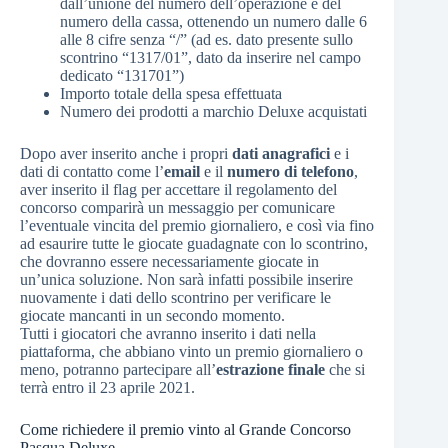
dall’unione del numero dell’operazione e del
numero della cassa, ottenendo un numero dalle 6
alle 8 cifre senza “/” (ad es. dato presente sullo
scontrino “1317/01”, dato da inserire nel campo
dedicato “131701”)
Importo totale della spesa effettuata
Numero dei prodotti a marchio Deluxe acquistati
Dopo aver inserito anche i propri
dati anagrafici
e i
dati di contatto come l’
email
e il
numero di telefono
,
aver inserito il flag per accettare il regolamento del
concorso comparirà un messaggio per comunicare
l’eventuale vincita del premio giornaliero, e così via fino
ad esaurire tutte le giocate guadagnate con lo scontrino,
che dovranno essere necessariamente giocate in
un’unica soluzione. Non sarà infatti possibile inserire
nuovamente i dati dello scontrino per verificare le
giocate mancanti in un secondo momento.
Tutti i giocatori che avranno inserito i dati nella
piattaforma, che abbiano vinto un premio giornaliero o
meno, potranno partecipare all’
estrazione finale
che si
terrà entro il 23 aprile 2021.
Come richiedere il premio vinto al Grande Concorso
Pasqua Deluxe